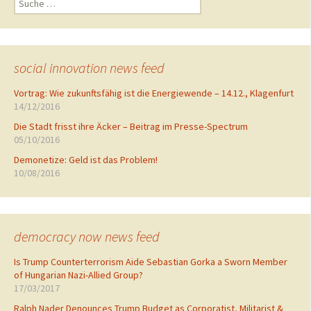
u
c
h
e
n
social innovation news feed
a
c
Vortrag: Wie zukunftsfähig ist die Energiewende – 14.12., Klagenfurt
h
14/12/2016
:
Die Stadt frisst ihre Äcker – Beitrag im Presse-Spectrum
05/10/2016
Demonetize: Geld ist das Problem!
10/08/2016
democracy now news feed
Is Trump Counterterrorism Aide Sebastian Gorka a Sworn Member
of Hungarian Nazi-Allied Group?
17/03/2017
Ralph Nader Denounces Trump Budget as Corporatist, Militarist &