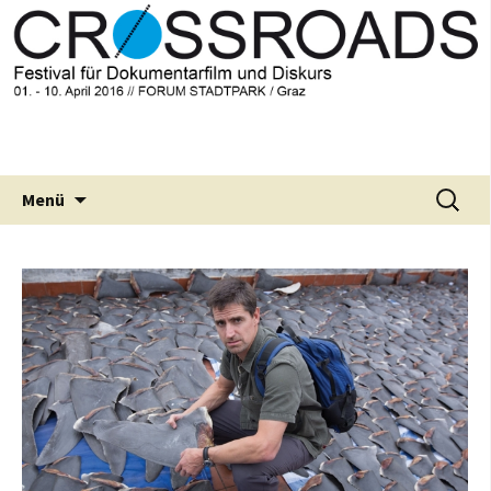
CROSSROADS Festival für Dokumentarfilm
Crossroads Festival 2016
und Diskurs
Springe
Suche
Menü
zum
nach:
Inhalt