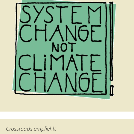
Crossroads empfiehlt